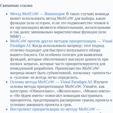
Связанные ссылки
Метод MoSCoW — Википедия
: В таких случаях команда
может использовать метод MoSCoW для выбора, какие
функции (или истории, если это подмножество эпиков в
их организации) являются обязательными, желательными
и так далее; минимально маркетинговые функции (или
MMF) …
MoSCoW против других методов приоритизации — Visual
Paradigm AI
: Когда использовать матрицу: этот подход
отлично подходит для быстрого визуального обзора
вашего бэклога. Он особенно полезен для выявления
функций, которые обеспечивают высокую ценность при
низких затратах, которые часто приоритизируются для
немедленной разработки. Преимущество MoSCoW:
матрица может быть субъективной, поскольку «ценность»
и «усилия» не всегда легко определить.
Основы метода MoSCoW — Visual Paradigm AI
: Изучите
основы метода приоритизации MoSCoW. Узнайте, как
категории «Обязательно», «Желательно», «Можно иметь»
и «Не будем иметь» помогают командам выстраивать
приоритеты, предотвращать расширение границ проекта и
успешно завершать проекты в срок.
Инструмент приоритизации по методу MoSCoW —