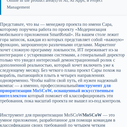
Online in the product area(s) of AI, AI Apps, и Project
Management
Представьте, что вы — менеджер проекта по имени Сара,
которому поручена работа по проекту «Модернизация
мобильного приложения SmartRetail». На вашем столе лежит
гора записок, каждая из которых представляет собой «важную»
функцию, запрошенную различными отделами. Маркетинг
хочет сложную программу лояльности, ИТ переживает из-за
интеграции с устаревшими системами, а генеральный директор
только что увидел интересный демонстрационный ролик с
дополненной реальностью, который хочет включить уже к
следующему месяцу. Без четкого плана проект Сары похож на
корабль, пытающийся плыть в четырех направлениях
одновременно. Чтобы найти свой путь, ей нужен надежный
компас — а именно, профессиональный
инструмент для
приоритизации MoSCoW, оснащенный искусственным
интеллектом
который поможет ей классифицировать эти
требования, пока масштаб проекта не вышел из-под контроля.
Инструмент для приоритизации MoSCoW
MoSCoW
— это
умное приложение, разработанное для помощи командам в
классификации своих требований по четырем четким