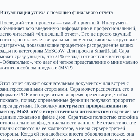
Визуализация успеха с помощью финального отчета
Последний этап процесса — самый приятный. Инструмент
объединяет всю введенную информацию в профессиональный,
легко читаемый «Финальный отчет». Это не просто скучный
список; он включает визуальные элементы, такие как круговые
диаграммы, показывающие процентное распределение ваших
задач по категориям MoSCoW. Для проекта SmartRetail Сара
может сразу увидеть, что 31% ее задач относятся к категории
«Обязательно», что дает ей четкое представление о минимально
жизнеспособном продукте (MVP).
Этот отчет служит окончательным документом для встреч с
заинтересованными сторонами. Сара может распечатать его в
формате PDF или поделиться во время презентации, чтобы
показать, почему определенные функции получают приоритет
перед другими. Поскольку
инструмент приоритизации по
методу MoSCoW с искусственным интеллектом
сохраняет все
данные локально в файле .json, Сара также полностью спокойна
относительно конфиденциальности данных. Ее стратегические
планы остаются на ее компьютере, а не на сервере третьей
стороны. Когда ей понадобится внести обновления позже, она
просто загружает файл обратно в инструмент и продолжает с