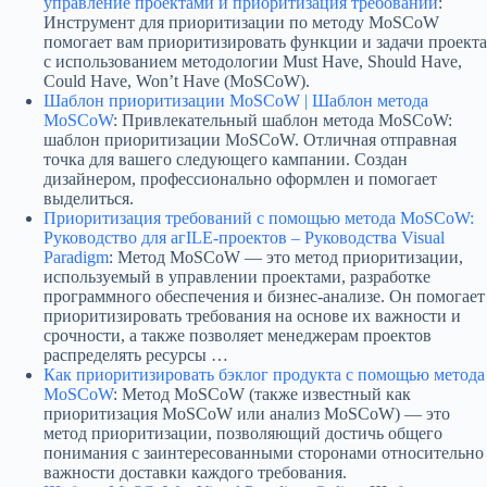
управление проектами и приоритизация требований
:
Инструмент для приоритизации по методу MoSCoW
помогает вам приоритизировать функции и задачи проекта
с использованием методологии Must Have, Should Have,
Could Have, Won’t Have (MoSCoW).
Шаблон приоритизации MoSCoW | Шаблон метода
MoSCoW
: Привлекательный шаблон метода MoSCoW:
шаблон приоритизации MoSCoW. Отличная отправная
точка для вашего следующего кампании. Создан
дизайнером, профессионально оформлен и помогает
выделиться.
Приоритизация требований с помощью метода MoSCoW:
Руководство для агILE-проектов – Руководства Visual
Paradigm
: Метод MoSCoW — это метод приоритизации,
используемый в управлении проектами, разработке
программного обеспечения и бизнес-анализе. Он помогает
приоритизировать требования на основе их важности и
срочности, а также позволяет менеджерам проектов
распределять ресурсы …
Как приоритизировать бэклог продукта с помощью метода
MoSCoW
: Метод MoSCoW (также известный как
приоритизация MoSCoW или анализ MoSCoW) — это
метод приоритизации, позволяющий достичь общего
понимания с заинтересованными сторонами относительно
важности доставки каждого требования.