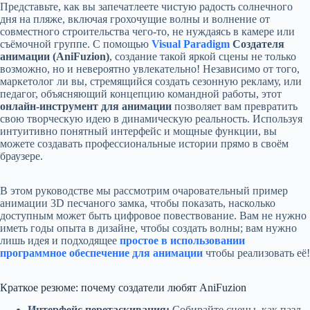
Представьте, как вы запечатлеете чистую радость солнечного
дня на пляже, включая грохочущие волны и волнение от
совместного строительства чего-то, не нуждаясь в камере или
съёмочной группе. С помощью
Visual Paradigm
Создателя
анимации (AniFuzion)
, создание такой яркой сцены не только
возможно, но и невероятно увлекательно! Независимо от того,
маркетолог ли вы, стремящийся создать сезонную рекламу, или
педагог, объясняющий концепцию командной работы, этот
онлайн-инструмент для анимации
позволяет вам превратить
свою творческую идею в динамическую реальность. Используя
интуитивно понятный интерфейс и мощные функции, вы
можете создавать профессиональные истории прямо в своём
браузере.
В этом руководстве мы рассмотрим очаровательный пример
анимации 3D песчаного замка, чтобы показать, насколько
доступным может быть цифровое повествование. Вам не нужно
иметь годы опыта в дизайне, чтобы создать волны; вам нужно
лишь идея и подходящее
простое в использовании
программное обеспечение для анимации
чтобы реализовать её!
Краткое резюме: почему создатели любят AniFuzion
Интерфейс перетаскивания:
Собирайте сцены, как пазл,