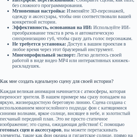
без сложного программирования.
Мгновенная настройка:
Изменяйте 3D-персонажей,
одежду и аксессуары, чтобы они соответствовали вашей
конкретной истории.
Эффективность, основанная на ИИ:
Используйте ИИ-
преобразование текста в речь и автоматическую
синхронизацию губ, чтобы сразу дать голос персонажам.
Не требуется установка:
Доступ к вашим проектам в
любое время через этот браузерный инструмент.
Многопрофильный экспорт:
Легко делитесь своей
работой в виде видео MP4 или интерактивных книжек-
раскладушек.
Как мне создать идеальную сцену для своей истории?
Каждая великая анимация начинается с атмосферы, которая
переносит зрителя. В нашем примере мы сразу попадаем на
яркую, жизнерадостную береговую линию. Сцена создана с
использованием многослойного подхода: фон с катящимися
синими волнами, яркое солнце, висящее в небе, и золотистый
песчаный передний план. Это не просто статичное
изображение; это сцена, ожидающая действия! С помощью
готовых сцен и аксессуаров
, вы можете перетаскивать
элементы, такие как фон океана и гигантское солнце, прямо на