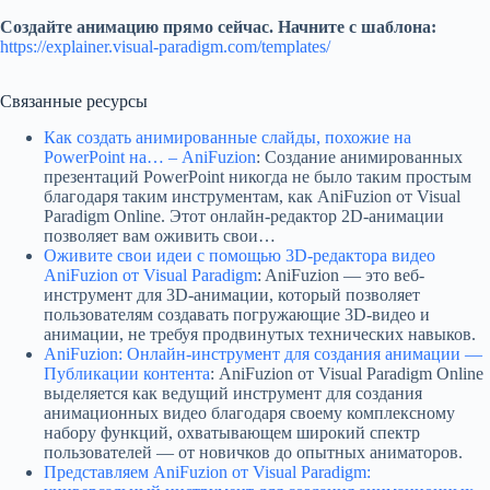
Создайте анимацию прямо сейчас. Начните с шаблона:
https://explainer.visual-paradigm.com/templates/
Связанные ресурсы
Как создать анимированные слайды, похожие на
PowerPoint на… – AniFuzion
: Создание анимированных
презентаций PowerPoint никогда не было таким простым
благодаря таким инструментам, как AniFuzion от Visual
Paradigm Online. Этот онлайн-редактор 2D-анимации
позволяет вам оживить свои…
Оживите свои идеи с помощью 3D-редактора видео
AniFuzion от Visual Paradigm
: AniFuzion — это веб-
инструмент для 3D-анимации, который позволяет
пользователям создавать погружающие 3D-видео и
анимации, не требуя продвинутых технических навыков.
AniFuzion: Онлайн-инструмент для создания анимации —
Публикации контента
: AniFuzion от Visual Paradigm Online
выделяется как ведущий инструмент для создания
анимационных видео благодаря своему комплексному
набору функций, охватывающем широкий спектр
пользователей — от новичков до опытных аниматоров.
Представляем AniFuzion от Visual Paradigm: