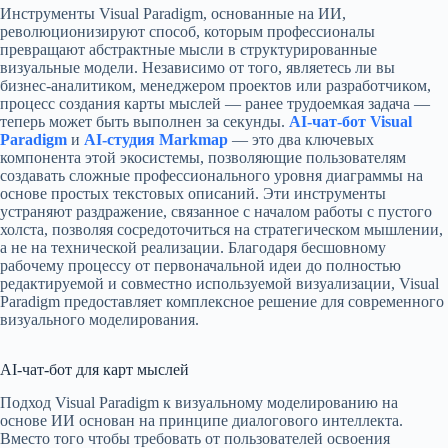
Инструменты Visual Paradigm, основанные на ИИ,
революционизируют способ, которым профессионалы
превращают абстрактные мысли в структурированные
визуальные модели. Независимо от того, являетесь ли вы
бизнес-аналитиком, менеджером проектов или разработчиком,
процесс создания карты мыслей — ранее трудоемкая задача —
теперь может быть выполнен за секунды.
AI-чат-бот Visual
Paradigm
и
AI-студия Markmap
— это два ключевых
компонента этой экосистемы, позволяющие пользователям
создавать сложные профессионального уровня диаграммы на
основе простых текстовых описаний. Эти инструменты
устраняют раздражение, связанное с началом работы с пустого
холста, позволяя сосредоточиться на стратегическом мышлении,
а не на технической реализации. Благодаря бесшовному
рабочему процессу от первоначальной идеи до полностью
редактируемой и совместно используемой визуализации, Visual
Paradigm предоставляет комплексное решение для современного
визуального моделирования.
AI-чат-бот для карт мыслей
Подход Visual Paradigm к визуальному моделированию на
основе ИИ основан на принципе диалогового интеллекта.
Вместо того чтобы требовать от пользователей освоения