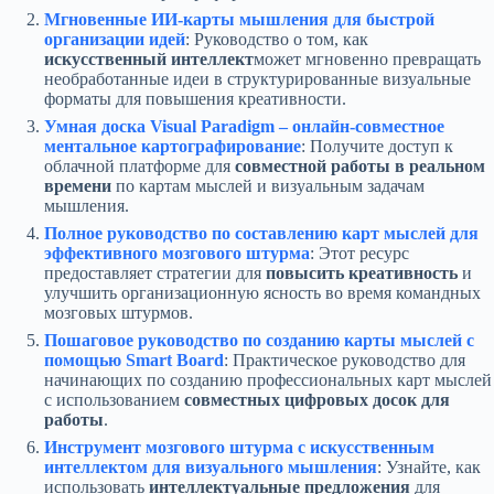
Мгновенные ИИ-карты мышления для быстрой
организации идей
: Руководство о том, как
искусственный интеллект
может мгновенно превращать
необработанные идеи в структурированные визуальные
форматы для повышения креативности.
Умная доска Visual Paradigm – онлайн-совместное
ментальное картографирование
: Получите доступ к
облачной платформе для
совместной работы в реальном
времени
по картам мыслей и визуальным задачам
мышления.
Полное руководство по составлению карт мыслей для
эффективного мозгового штурма
: Этот ресурс
предоставляет стратегии для
повысить креативность
и
улучшить организационную ясность во время командных
мозговых штурмов.
Пошаговое руководство по созданию карты мыслей с
помощью Smart Board
: Практическое руководство для
начинающих по созданию профессиональных карт мыслей
с использованием
совместных цифровых досок для
работы
.
Инструмент мозгового штурма с искусственным
интеллектом для визуального мышления
: Узнайте, как
использовать
интеллектуальные предложения
для