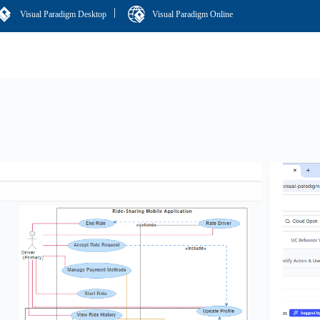
|
Visual Paradigm Desktop
Visual Paradigm Online