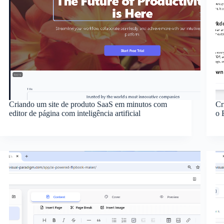
Criando um site de produto SaaS em minutos com
Cr
editor de página com inteligência artificial
o 