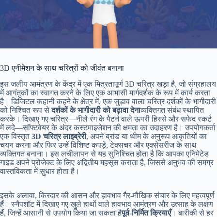
3D एनीमेशन के साथ चरित्रों को जीवंत बनाना
इस जलीय आमंत्रण के केंद्र में एक मित्रतापूर्ण 3D चरित्र खड़ा है, जो संग्रहालय
में आगंतुकों का स्वागत करने के लिए एक आभासी मार्गदर्शक के रूप में कार्य करता
है। डिजिटल कहानी कहने के क्षेत्र में, एक जुड़ाव वाला चरित्र दर्शकों के भागीदारी
को निश्चित रूप से
दर्शकों के भागीदारी को बढ़ावा देना
व्यक्तिगत संबंध स्थापित
करके। दिखाए गए चरित्र—नीले रंग के पैटर्न वाले ऊपरी हिस्से और सफेद स्कर्ट
में लदे—सॉफ्टवेयर के अंदर कस्टमाइजेशन की क्षमता का उदाहरण है। उपयोगकर्ता
एक विस्तृत
3D चरित्र लाइब्रेरी
, अपने ब्रांड या थीम के अनुरूप आकृतियों का
चयन करना और फिर उन्हें विशिष्ट कपड़े, टेक्सचर और एक्सेसरीज के साथ
व्यक्तिगत बनाना। इस लचीलापन से यह सुनिश्चित होता है कि आपका एनिमेटेड
गाइड अपने प्रोजेक्ट के लिए अद्वितीय महसूस कराता है, जिससे अनुभव की समग्र
वास्तविकता में सुधार होता है।
इसके अलावा, किरदार की आसन और हावभाव गैर-मौखिक संचार के लिए महत्वपूर्ण
हैं। स्नैपशॉट में दिखाए गए खुले हाथों वाले हावभाव आमंत्रण और उत्साह के लक्षण
हैं, जिन्हें आसानी से उपयोग किया जा सकता है
पूर्व-निर्मित क्रियाएँ
। बारीकी से हर