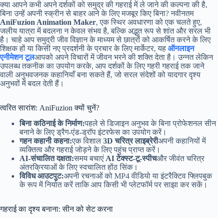
क्या आपने कभी अपने दर्शकों को समुद्र की गहराई में ले जाने की कल्पना की है,
बिना उन्हें अपनी स्क्रीन से बाहर आने के लिए मजबूर किए बिना? नवीनतम
AniFuzion Animation Maker
, एक स्थिर अवधारणा को एक चलते हुए,
जलीय यात्रा में बदलना न केवल संभव है, बल्कि अद्भुत रूप से शांत और सरल भी
है। चाहे आप समुद्री जीव विज्ञान के माध्यम से छात्रों को आकर्षित करने के लिए
शिक्षक हों या किसी नए प्रदर्शनी के प्रचार के लिए मार्केटर, यह
ऑनलाइन
एनीमेशन टूल
आपको अपने विचारों में जीवन भरने की शक्ति देता है। उन्नत लेकिन
उपलब्ध तकनीक का उपयोग करके, आप दर्शकों के लिए गहरी गहराई तक जाने
वाली अनुभवजनक कहानियाँ बना सकते हैं, जो सरल संदेशों को यादगार दृश्य
अनुभवों में बदल देती हैं।
त्वरित सारांश: AniFuzion क्यों चुनें?
बिना कठिनाई के निर्माण:
पहले से डिजाइन अनुभव के बिना प्रोफेशनल सीन
बनाने के लिए ड्रैग-एंड-ड्रॉप इंटरफेस का उपयोग करें।
गहन कहानी कहना:
एक विशाल
3D चरित्र लाइब्रेरी
अपनी कहानियों में
व्यक्तित्व और गहराई जोड़ने के लिए पहुंच प्राप्त करें।
AI-संचालित दक्षता:
समय बचाएं
AI टेक्स्ट-टू-स्पीच
और जीवंत चरित्र
अंतरक्रियाओं के लिए स्वचालित होंठ सिंक।
विविध आउटपुट:
अपनी रचनाओं को MP4 वीडियो या इंटरैक्टिव फ्लिपबुक
के रूप में निर्यात करें ताकि आप किसी भी प्लेटफॉर्म पर साझा कर सकें।
गहराई का दृश्य बनाना: सीन को सेट करना