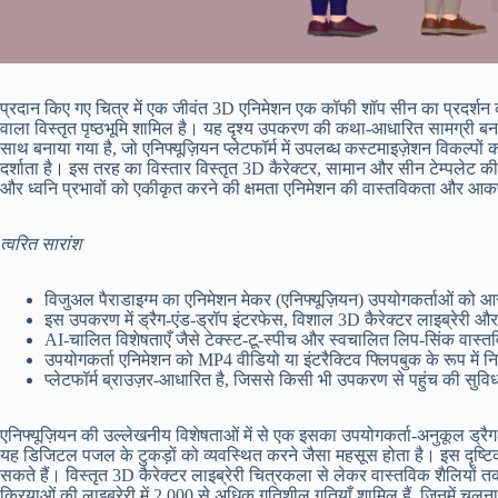
प्रदान किए गए चित्र में एक जीवंत 3D एनिमेशन एक कॉफी शॉप सीन का प्रदर्शन कर
वाला विस्तृत पृष्ठभूमि शामिल है। यह दृश्य उपकरण की कथा-आधारित सामग्री बनान
साथ बनाया गया है, जो एनिफ्यूज़ियन प्लेटफॉर्म में उपलब्ध कस्टमाइज़ेशन विकल्
दर्शाता है। इस तरह का विस्तार विस्तृत 3D कैरेक्टर, सामान और सीन टेम्पलेट की
और ध्वनि प्रभावों को एकीकृत करने की क्षमता एनिमेशन की वास्तविकता और आकर
त्वरित सारांश
विजुअल पैराडाइग्म का एनिमेशन मेकर (एनिफ्यूज़ियन) उपयोगकर्ताओं को
इस उपकरण में ड्रैग-एंड-ड्रॉप इंटरफेस, विशाल 3D कैरेक्टर लाइब्रेरी और त्व
AI-चालित विशेषताएँ जैसे टेक्स्ट-टू-स्पीच और स्वचालित लिप-सिंक वास्
उपयोगकर्ता एनिमेशन को MP4 वीडियो या इंटरैक्टिव फ्लिपबुक के रूप में निर्
प्लेटफॉर्म ब्राउज़र-आधारित है, जिससे किसी भी उपकरण से पहुंच की सुव
एनिफ्यूज़ियन की उल्लेखनीय विशेषताओं में से एक इसका उपयोगकर्ता-अनुकूल ड्रैग
यह डिजिटल पजल के टुकड़ों को व्यवस्थित करने जैसा महसूस होता है। इस दृष्टिको
सकते हैं। विस्तृत 3D कैरेक्टर लाइब्रेरी चित्रकला से लेकर वास्तविक शैलियों त
क्रियाओं की लाइब्रेरी में 2,000 से अधिक गतिशील गतियाँ शामिल हैं, जिनमें चल