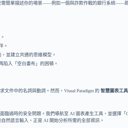
需簡單描述你的場景——例如一個與詐欺作戰的銀行系統——即可
型。
伴。
作坊，並建立共通的思維模型。
再陷入「空白畫布」的困頓。
名詞與動詞。然而，Visual Paradigm 的
智慧圖表工具
臨過時的安全問題。我們導航至 AI 圖表產生工具，並選擇「
自然語言輸入，正是 AI 開始分析所需的全部資訊。