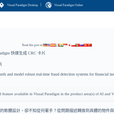
|
Visual Paradigm Desktop
Visual Paradigm Online
Read this post in:
adigm 快速生成 CRC 卡片
片
s and model robust real-time fraud detection systems for financial inst
d feature available in Visual Paradigm in the product area(s) of AI and 
化的軟體設計，卻不知從何著手？從問題描述轉換到具體的物件