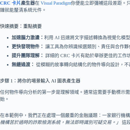
CRC 卡片
產生器
在
Visual Paradigm
你便能立即彌補這段差距。只
鐘就能釐清系統元件。
快速摘要：重點摘要
加速腦力激盪：
利用 AI 迅速將文字描述轉換為視覺化模
更快發現物件：
讓工具為你辨識候選類別、責任與合作夥
提升團隊理解：
詳細的 CRC 卡片有助於舉辦更佳的工
無縫過渡：
從模糊的故事轉向結構化的物件導向設計，不
步驟 1：將你的場景輸入 AI 圖表產生器
任何物件導向分析的第一步是理解領域。通常這需要手動標示需求文件中的
始。
在本範例中，我們正在處理一個嚴重的金融議題：一家銀行機構面
機構苦於過時的詐欺檢測系統，無法即時識別可疑交易。」
這段