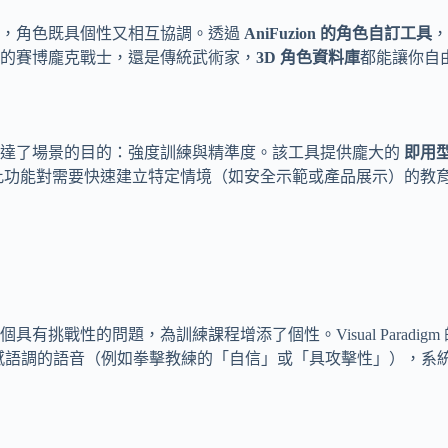
中，角色既具個性又相互協調。透過
AniFuzion 的角色自訂工具
，
的賽博龐克戰士，還是傳統武術家，
3D 角色資料庫
都能讓你自
傳達了場景的目的：強度訓練與精準度。該工具提供龐大的
即用
此功能對需要快速建立特定情境（如安全示範或產品展示）的教
挑戰性的問題，為訓練課程增添了個性。Visual Paradig
情感語調的語音（例如拳擊教練的「自信」或「具攻擊性」），系
。