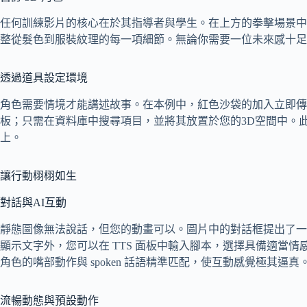
任何訓練影片的核心在於其指導者與學生。在上方的拳擊場景
整從髮色到服裝紋理的每一項細節。無論你需要一位未來感十足
透過道具設定環境
角色需要情境才能講述故事。在本例中，紅色沙袋的加入立即
板；只需在資料庫中搜尋項目，並將其放置於您的3D空間中。
上。
讓行動栩栩如生
對話與AI互動
靜態圖像無法說話，但您的動畫可以。圖片中的對話框提出了一個具有
顯示文字外，您可以在 TTS 面板中輸入腳本，選擇具備適當
角色的嘴部動作與 spoken 話語精準匹配，使互動感覺極其逼真
流暢動態與預設動作