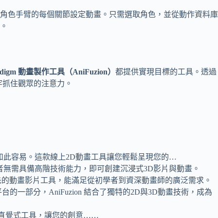
角色手臂的每個關節設定動畫。只需選取角色，並從動作資料庫
。
aradigm 動畫製作工具（AniFuzion）
都提供實現目標的工具。透過
牢抓住觀眾的注意力。
製作動畫簡報從未如此容易。這款線上2D動畫工具讓您輕鬆呈現您的…
讓使用者無需具備高階技術能力，即可創建沉浸式3D影片與動畫。
ion 無疑是領先的動畫影片工具，能滿足從初學者到資深動畫師的廣泛需求。
 Online 平台的一部分，AniFuzion 結合了獨特的2D與3D動畫技術，成為
色家族與直覺式工具，讓您的創意……