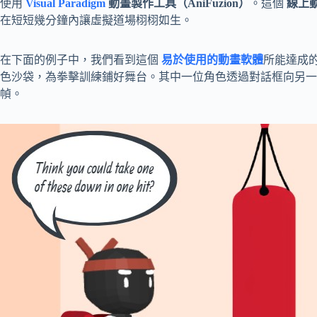
使用
Visual Paradigm
動畫製作工具（AniFuzion）
。這個
線上
在短短幾分鐘內讓虛擬道場栩栩如生。
在下面的例子中，我們看到這個
易於使用的動畫軟體
所能達成
色沙袋，為拳擊訓練鋪好舞台。其中一位角色透過對話框向另
幀。