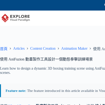
Articles
Content Creation
Animation Maker
首頁
使用 
使用 AniFuzion 動畫製作工具設計一個動態拳擊訓練場景
Learn how to design a dynamic 3D boxing training scene using AniFuzi
scenes.
Feature note:
The feature introduced in this article available in V