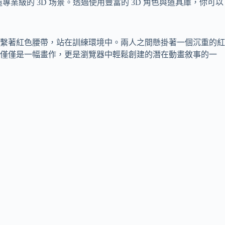
業級的 3D 场景。透過使用豐富的 3D 角色與道具庫，你可以
服並繫著紅色腰帶，站在訓練環境中。兩人之間懸掛著一個沉重的紅
不僅僅是一幅畫作，更是瀏覽器中輕鬆創建的潛在動畫敘事的一