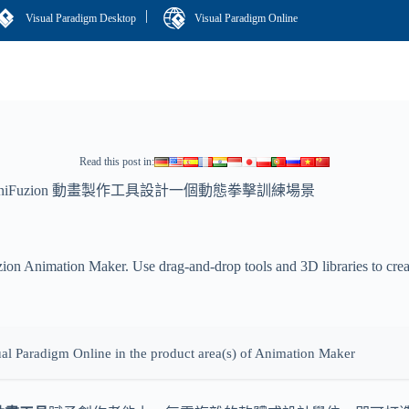
|
Visual Paradigm Desktop
Visual Paradigm Online
Read this post in:
AniFuzion 動畫製作工具設計一個動態拳擊訓練場景
on Animation Maker. Use drag-and-drop tools and 3D libraries to crea
isual Paradigm Online in the product area(s) of Animation Maker